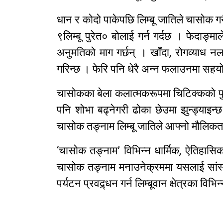
धान र कोदो पाकेपछि लिम्बू जातिले चासोक ग
९लिम्बू पुरेत० बोलाई गर्न गर्दछ । फेदाङ्मा
अनुमतिको माग गर्छन् । खाँदा, रोगव्याध न
गरिन्छ । फेरि पनि धेरै अन्न फलाउनमा सह
चासोकका बेला कलात्मकरूपमा चिटिक्कको प
पनि शोभा बढ्नेगरी ढोका छेउमा झुन्ड्याइ
चासोक तङ्नाम लिम्बू जातिले आफ्नो मौलिकता
‘चासोक तङ्नाम’ विभिन्न धार्मिक, ऐतिहास
चासोक तङ्नाम मनाउनेक्रममा यसलाई सांस
पर्यटन प्रवद्र्धन गर्न लिम्बूवान क्षेत्रका व