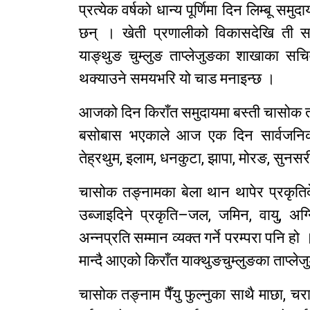
प्रत्येक वर्षको धान्य पूर्णिमा दिन लिम्बू स
छन् । खेती प्रणालीको विकासदेखि ती सम
याङ्थुङ चुम्लुङ ताप्लेजुङका शाखाका सचिव
थक्याउने समयभरि यो चाड मनाइन्छ ।
आजको दिन किराँत समुदायमा बस्ती चासोक तङ
बसोबास भएकाले आज एक दिन सार्वजनिक ब
तेह्रथुम, इलाम, धनकुटा, झापा, मोरङ, सुन
चासोक तङ्नामका बेला थान थापेर प्रकृतिदेव
उब्जाइदिने प्रकृति–जल, जमिन, वायु, अग
अन्नप्रति सम्मान व्यक्त गर्ने परम्परा पनि ह
मान्दै आएको किराँत याक्थुङचुम्लुङका ताप्ले
चासोक तङ्नाम पैँयु फुल्नुका साथै माछा, चर