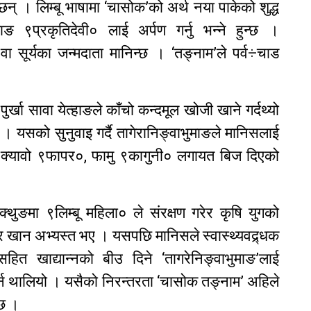
छन् । लिम्बू भाषामा ‘चासोक’को अर्थ नया पाकेको शुद्ध
ाङ ९प्रकृतिदेवी० लाई अर्पण गर्नु भन्ने हुन्छ ।
वा सूर्यका जन्मदाता मानिन्छ । ‘तङ्नाम’ले पर्व÷चाड
पुर्खा सावा येत्हाङले काँचो कन्दमूल खोजी खाने गर्दथ्यो
े । यसको सुनुवाइ गर्दै तागेरानिङ्वाभुमाङले मानिसलाई
 क्यावो ९फापर०, फामु ९कागुनी० लगायत बिज दिएको
ाक्थुङमा ९लिम्बू महिला० ले संरक्षण गरेर कृषि युगको
र खान अभ्यस्त भए । यसपछि मानिसले स्वास्थ्यवद्र्धक
ित खाद्यान्नको बीउ दिने ‘तागरेनिङ्वाभुमाङ’लाई
न थालियो । यसैको निरन्तरता ‘चासोक तङ्नाम’ अहिले
 छ ।