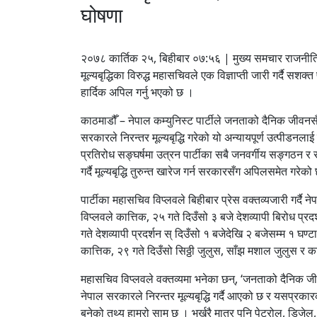
घोषणा
२०७८ कार्तिक २५, बिहीबार ०७:५६ | मुख्य समचार राजनीत
मूल्यबृद्धिका विरुद्ध महासचिवले एक विज्ञाप्ती जारी गर्दै स
हार्दिक अपिल गर्नु भएको छ ।
काठमाडौँ – नेपाल कम्युनिस्ट पार्टीले जनताको दैनिक जीवनस
सरकारले निरन्तर मूल्यबृद्धि गरेको यो अन्यायपूर्ण उत्पीडनलाई म
प्रतिरोध सङ्घर्षमा उत्रन पार्टीका सबै जनवर्गीय सङ्गठन
गर्दै मूल्यबृद्धि तुरुन्त खारेज गर्न सरकारसँग अपिलसमेत गरेको
पार्टीका महासचिव विप्लवले बिहीबार प्रेस वक्तव्यजारी गर्द
विप्लवले कात्तिक, २५ गते दिउँसो ३ बजे देशव्यापी बिरोध प्र
गते देशव्यापी प्रदर्शन स् दिउँसो १ बजेदेखि २ बजेसम्म १ घण
कात्तिक, २९ गते दिउँसो सिठ्ठी जुलुस, साँझ मशाल जुलुस र क
महासचिव विप्लवले वक्तव्यमा भनेका छन्, ‘जनताको दैनिक जी
नेपाल सरकारले निरन्तर मूल्यबृद्धि गर्दै आएको छ र यसप्रकार
बनेको तथ्य हाम्रो सामु छ । भर्खरै मात्र पनि पेट्रोल, डिजेल