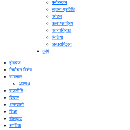
मनोरन्जन
सूचना-प्रविधि
पर्यटन
कला/साहित्य
पत्रपत्रिका
भिडियो
अन्तराष्ट्रिय
कृषि
होमपेज
निर्वाचन विशेष
समाचार
अपराध
राजनीति
विचार
अन्तवार्ता
शिक्षा
खेलकुद
आर्थिक