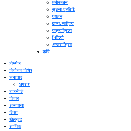
मनोरन्जन
सूचना-प्रविधि
पर्यटन
कला/साहित्य
पत्रपत्रिका
भिडियो
अन्तराष्ट्रिय
कृषि
होमपेज
निर्वाचन विशेष
समाचार
अपराध
राजनीति
विचार
अन्तवार्ता
शिक्षा
खेलकुद
आर्थिक