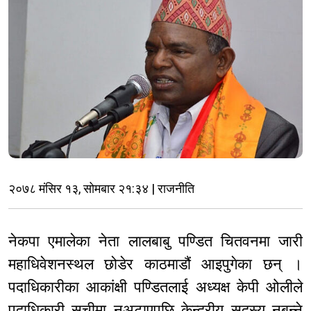
२०७८ मंसिर १३, सोमबार २१:३४ | राजनीति
नेकपा एमालेका नेता लालबाबु पण्डित चितवनमा जारी
महाधिवेशनस्थल छोडेर काठमाडौं आइपुगेका छन् ।
पदाधिकारीका आकांक्षी पण्डितलाई अध्यक्ष केपी ओलीले
पदाधिकारी सूचीमा नअटाएपछि केन्द्रीय सदस्य नबन्ने