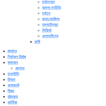
मनोरन्जन
सूचना-प्रविधि
पर्यटन
कला/साहित्य
पत्रपत्रिका
भिडियो
अन्तराष्ट्रिय
कृषि
होमपेज
निर्वाचन विशेष
समाचार
अपराध
राजनीति
विचार
अन्तवार्ता
शिक्षा
खेलकुद
आर्थिक