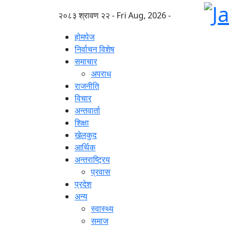
२०८३ श्रावण २२ - Fri Aug, 2026 -
होमपेज
निर्वाचन विशेष
समाचार
अपराध
राजनीति
विचार
अन्तवार्ता
शिक्षा
खेलकुद
आर्थिक
अन्तराष्ट्रिय
प्रवास
प्रदेश
अन्य
स्वास्थ्य
समाज