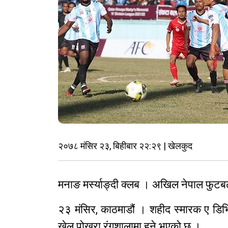
२०७८ मंसिर २३, बिहीबार २२:२९ | खेलकुद
मनाङ मर्स्याङ्दी क्लब । अखिल नेपाल फुट
२३ मंसिर, काठमाडौं । शहीद स्मारक ए डिभिज
खेल पोखरा रंगशालामा हुने भएको छ ।