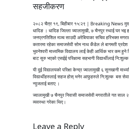
सहजीकरण
२०८२ चैत्र १९, बिहीबार १५:२९ | Breaking News मुख्
धादिङ । धादिङ जिल्ला ज्वालामुखी, ७ चैनपुर स्थाई घर भइ 
जनप्रगतिशिल मञ्च साउदी अरेबियाका सचिव हरिभक्त मगराती
कतारमा रहेका समाजसेवी सोम नाथ कँडेल ले बागमती प्रदेश 
भुवनेश्वरी माध्यमिक विद्यालय लार्ई केही आर्थिक भार कम हु
बाट सुरु भएको एसईई परिक्षामा सहभागी विद्यार्थीलाई नि:शुल
यी दुई विद्यालयको परिक्षा केन्द्र ज्वालामुखी ६ सुनखानी माध
विद्यार्थीहरुलाई सहज होस् भनेर आफुहरुले नि:शुल्क बस स
न्युजलाई बताए ।
ज्वालामुखी ७ चैनपुर निवासी समाजसेवी मगरातीले गत साल २
व्यवस्था गरेका थिए।
Leave a Reply