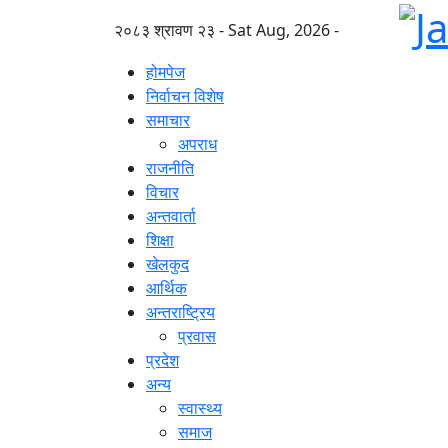
२०८३ श्रावण २३ - Sat Aug, 2026 -
होमपेज
निर्वाचन विशेष
समाचार
अपराध
राजनीति
विचार
अन्तवार्ता
शिक्षा
खेलकुद
आर्थिक
अन्तराष्ट्रिय
प्रवास
प्रदेश
अन्य
स्वास्थ्य
समाज