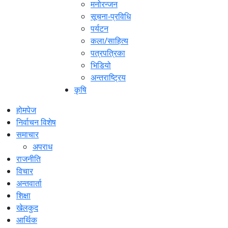
मनोरन्जन
सूचना-प्रविधि
पर्यटन
कला/साहित्य
पत्रपत्रिका
भिडियो
अन्तराष्ट्रिय
कृषि
होमपेज
निर्वाचन विशेष
समाचार
अपराध
राजनीति
विचार
अन्तवार्ता
शिक्षा
खेलकुद
आर्थिक