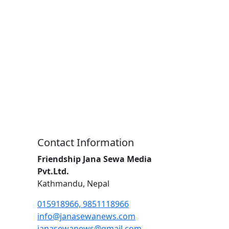
Contact Information
Friendship Jana Sewa Media
Pvt.Ltd.
Kathmandu, Nepal
015918966, 9851118966
info@janasewanews.com
janasewanews@gmail.com