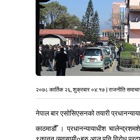
२०७८ कार्तिक २६, शुक्रबार ०४:१७ | राजनीति समाचा
नेपाल बार एसोसिएसनको तयारी प्रधानन्यायाध
काठमाडौँ । प्रधानन्यायाधीश चालेन्द्रशम
९कानुन व्यवसायी०हरु आज पनि विरोध प्रदर्