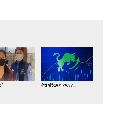
गी...
नेप्से परिसूचक २०.६४...