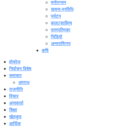
मनोरन्जन
सूचना-प्रविधि
पर्यटन
कला/साहित्य
पत्रपत्रिका
भिडियो
अन्तराष्ट्रिय
कृषि
होमपेज
निर्वाचन विशेष
समाचार
अपराध
राजनीति
विचार
अन्तवार्ता
शिक्षा
खेलकुद
आर्थिक