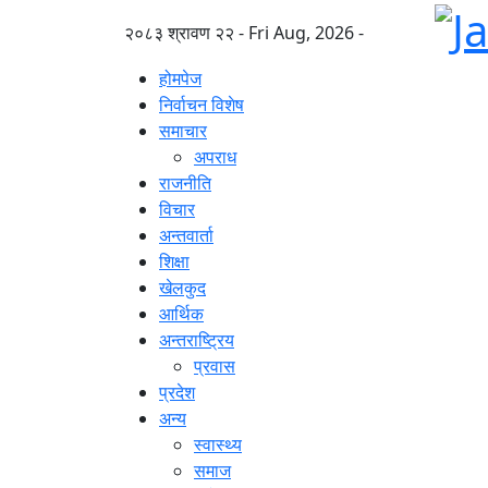
२०८३ श्रावण २२ - Fri Aug, 2026 -
होमपेज
निर्वाचन विशेष
समाचार
अपराध
राजनीति
विचार
अन्तवार्ता
शिक्षा
खेलकुद
आर्थिक
अन्तराष्ट्रिय
प्रवास
प्रदेश
अन्य
स्वास्थ्य
समाज