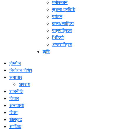
मनोरन्जन
सूचना-प्रविधि
पर्यटन
कला/साहित्य
पत्रपत्रिका
भिडियो
अन्तराष्ट्रिय
कृषि
होमपेज
निर्वाचन विशेष
समाचार
अपराध
राजनीति
विचार
अन्तवार्ता
शिक्षा
खेलकुद
आर्थिक