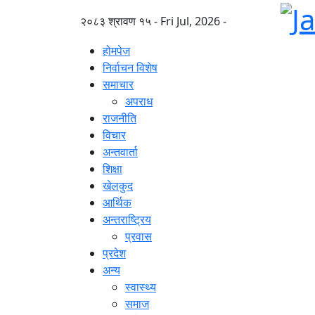
२०८३ श्रावण १५ - Fri Jul, 2026 -
होमपेज
निर्वाचन विशेष
समाचार
अपराध
राजनीति
विचार
अन्तवार्ता
शिक्षा
खेलकुद
आर्थिक
अन्तराष्ट्रिय
प्रवास
प्रदेश
अन्य
स्वास्थ्य
समाज