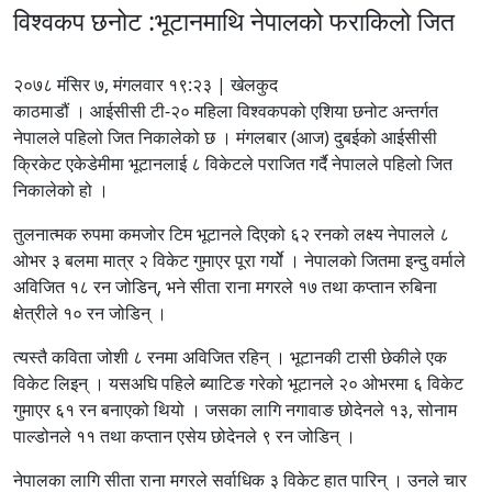
विश्वकप छनोट :भूटानमाथि नेपालको फराकिलो जित
२०७८ मंसिर ७, मंगलवार १९:२३ | खेलकुद
काठमाडौं । आईसीसी टी-२० महिला विश्वकपको एशिया छनोट अन्तर्गत
नेपालले पहिलो जित निकालेको छ । मंगलबार (आज) दुबईको आईसीसी
क्रिकेट एकेडेमीमा भूटानलाई ८ विकेटले पराजित गर्दै नेपालले पहिलो जित
निकालेको हो ।
तुलनात्मक रुपमा कमजोर टिम भूटानले दिएको ६२ रनको लक्ष्य नेपालले ८
ओभर ३ बलमा मात्र २ विकेट गुमाएर पूरा गर्योे । नेपालको जितमा इन्दु वर्माले
अविजित १८ रन जोडिन्, भने सीता राना मगरले १७ तथा कप्तान रुबिना
क्षेत्रीले १० रन जोडिन् ।
त्यस्तै कविता जोशी ८ रनमा अविजित रहिन् । भूटानकी टासी छेकीले एक
विकेट लिइन् । यसअघि पहिले ब्याटिङ गरेको भूटानले २० ओभरमा ६ विकेट
गुमाएर ६१ रन बनाएको थियो । जसका लागि नगावाङ छोदेनले १३, सोनाम
पाल्डोनले ११ तथा कप्तान एसेय छोदेनले ९ रन जोडिन् ।
नेपालका लागि सीता राना मगरले सर्वाधिक ३ विकेट हात पारिन् । उनले चार