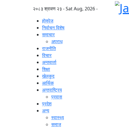
२०८३ श्रावण २३ - Sat Aug, 2026 -
होमपेज
निर्वाचन विशेष
समाचार
अपराध
राजनीति
विचार
अन्तवार्ता
शिक्षा
खेलकुद
आर्थिक
अन्तराष्ट्रिय
प्रवास
प्रदेश
अन्य
स्वास्थ्य
समाज