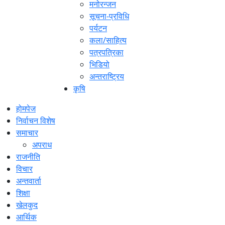
मनोरन्जन
सूचना-प्रविधि
पर्यटन
कला/साहित्य
पत्रपत्रिका
भिडियो
अन्तराष्ट्रिय
कृषि
होमपेज
निर्वाचन विशेष
समाचार
अपराध
राजनीति
विचार
अन्तवार्ता
शिक्षा
खेलकुद
आर्थिक