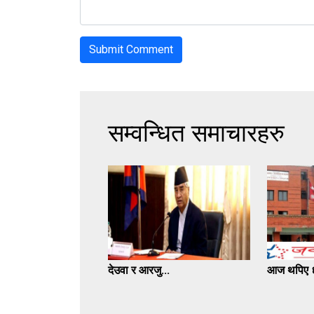
सम्वन्धित समाचारहरु
देउवा र आरजु...
आज थपिए ६