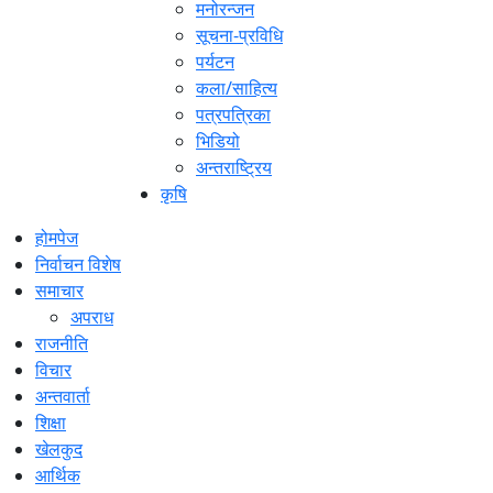
मनोरन्जन
सूचना-प्रविधि
पर्यटन
कला/साहित्य
पत्रपत्रिका
भिडियो
अन्तराष्ट्रिय
कृषि
होमपेज
निर्वाचन विशेष
समाचार
अपराध
राजनीति
विचार
अन्तवार्ता
शिक्षा
खेलकुद
आर्थिक