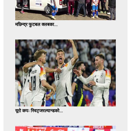
मछिन्द्र फुटबल क्लबका...
यूरो कपः स्विट्जरल्यान्डको...