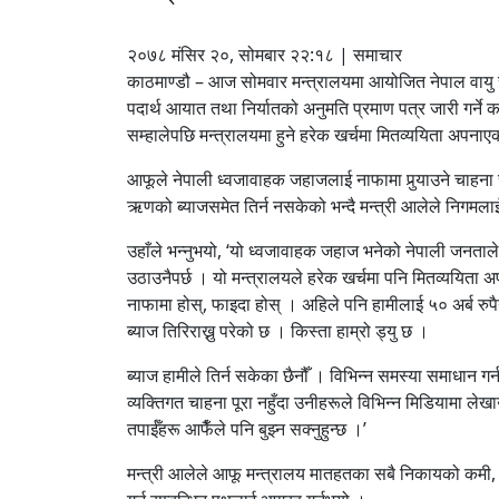
२०७८ मंसिर २०, सोमबार २२:१८ | समाचार
काठमाण्डौ – आज सोमवार मन्त्रालयमा आयोजित नेपाल वायु से
पदार्थ आयात तथा निर्यातको अनुमति प्रमाण पत्र जारी गर्ने का
सम्हालेपछि मन्त्रालयमा हुने हरेक खर्चमा मितव्ययिता अपनाएक
आफूले नेपाली ध्वजावाहक जहाजलाई नाफामा पुर्‍याउने चाहना
ऋणको ब्याजसमेत तिर्न नसकेको भन्दै मन्त्री आलेले निगमलाई
उहाँले भन्नुभयो, ‘यो ध्वजावाहक जहाज भनेको नेपाली जनताल
उठाउनैपर्छ । यो मन्त्रालयले हरेक खर्चमा पनि मितव्ययिता
नाफामा होस्, फाइदा होस् । अहिले पनि हामीलाई ५० अर्ब रुप
ब्याज तिरिराख्नु परेको छ । किस्ता हाम्रो ड्यु छ ।
ब्याज हामीले तिर्न सकेका छैनौँ । विभिन्न समस्या समाधान गर
व्यक्तिगत चाहना पूरा नहुँदा उनीहरूले विभिन्न मिडियामा लेखाउ
तपाईँहरू आफैँले पनि बुझ्न सक्नुहुन्छ ।’
मन्त्री आलेले आफू मन्त्रालय मातहतका सबै निकायको कमी, क