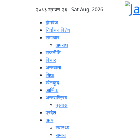
२०८३ श्रावण २३ - Sat Aug, 2026 -
होमपेज
निर्वाचन विशेष
समाचार
अपराध
राजनीति
विचार
अन्तवार्ता
शिक्षा
खेलकुद
आर्थिक
अन्तराष्ट्रिय
प्रवास
प्रदेश
अन्य
स्वास्थ्य
समाज