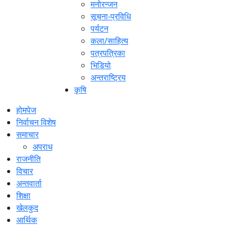
मनोरन्जन
सूचना-प्रविधि
पर्यटन
कला/साहित्य
पत्रपत्रिका
भिडियो
अन्तराष्ट्रिय
कृषि
होमपेज
निर्वाचन विशेष
समाचार
अपराध
राजनीति
विचार
अन्तवार्ता
शिक्षा
खेलकुद
आर्थिक