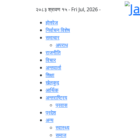
२०८३ श्रावण १५ - Fri Jul, 2026 -
होमपेज
निर्वाचन विशेष
समाचार
अपराध
राजनीति
विचार
अन्तवार्ता
शिक्षा
खेलकुद
आर्थिक
अन्तराष्ट्रिय
प्रवास
प्रदेश
अन्य
स्वास्थ्य
समाज