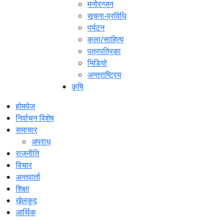
मनोरन्जन
सूचना-प्रविधि
पर्यटन
कला/साहित्य
पत्रपत्रिका
भिडियो
अन्तराष्ट्रिय
कृषि
होमपेज
निर्वाचन विशेष
समाचार
अपराध
राजनीति
विचार
अन्तवार्ता
शिक्षा
खेलकुद
आर्थिक