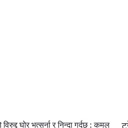
को विरुद्द घोर भत्सर्ना र निन्दा गर्दछु : कमल
ट्