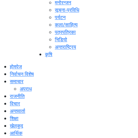
मनोरन्जन
सूचना-प्रविधि
पर्यटन
कला/साहित्य
पत्रपत्रिका
भिडियो
अन्तराष्ट्रिय
कृषि
होमपेज
निर्वाचन विशेष
समाचार
अपराध
राजनीति
विचार
अन्तवार्ता
शिक्षा
खेलकुद
आर्थिक