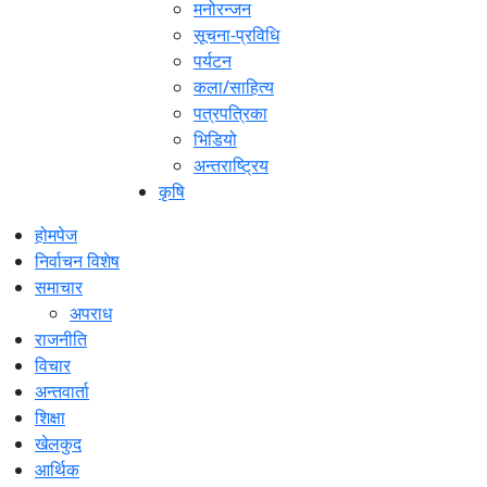
मनोरन्जन
सूचना-प्रविधि
पर्यटन
कला/साहित्य
पत्रपत्रिका
भिडियो
अन्तराष्ट्रिय
कृषि
होमपेज
निर्वाचन विशेष
समाचार
अपराध
राजनीति
विचार
अन्तवार्ता
शिक्षा
खेलकुद
आर्थिक