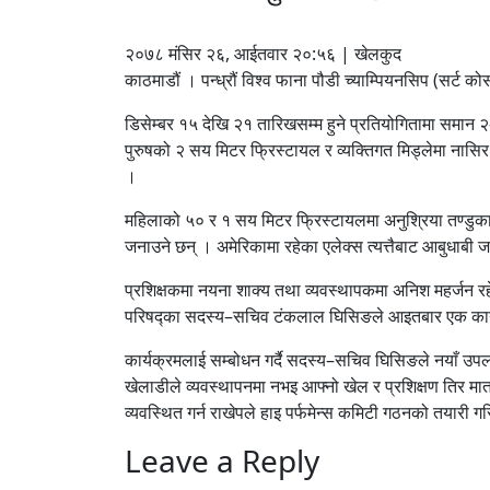
२०७८ मंसिर २६, आईतवार २०:५६ | खेलकुद
काठमाडौं । पन्ध्रौं विश्व फाना पौडी च्याम्पियनसिप (सर्ट क
डिसेम्बर १५ देखि २१ तारिखसम्म हुने प्रतियोगितामा समान २–
पुरुषको २ सय मिटर फ्रिस्टायल र व्यक्तिगत मिड्लेमा नासिर ह
।
महिलाको ५० र १ सय मिटर फ्रिस्टायलमा अनुश्रिया तण्डुका
जनाउने छन् । अमेरिकामा रहेका एलेक्स त्यत्तैबाट आबुधाबी 
प्रशिक्षकमा नयना शाक्य तथा व्यवस्थापकमा अनिश महर्जन र
परिषद्का सदस्य–सचिव टंकलाल घिसिङले आइतबार एक कार्य
कार्यक्रमलाई सम्बोधन गर्दै सदस्य–सचिव घिसिङले नयाँ उपल
खेलाडीले व्यवस्थापनमा नभइ आफ्नो खेल र प्रशिक्षण तिर मात
व्यवस्थित गर्न राखेपले हाइ पर्फमेन्स कमिटी गठनको तयारी 
Leave a Reply