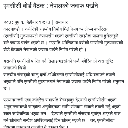
एमसीसी बोर्ड बैठक : नेपालको जवाफ पर्खने
२०७८ पुष १, बिहीबार १२:१७ | समाचार
काठमाण्डौ । अमेरिकी सहयोग नियोग मिलेनियम च्यालेञ्ज कर्पोरेसन
(एमसीसी) मुख्यालयले नेपालसँग भएको एमसीसी सम्झौता पालना हुनेरनहुने
बारे जवाफ पर्खने भएको छ । गएराति अमेरिकामा बसेको एमसीसी मुख्यालयको
बोर्ड बैठकले नेपालको जवाफ पर्खने निर्णय गरेको हो ।
यसअघि एमसीसी पारित गर्न ढिलाइ भइरहेको भन्दै अमेरिकाले असन्तुष्टि
जनाएको थियो ।
सङ्घीय संसद्को चालु दशौँ अधिवेशनमै एमसीसीलाई अघि बढाउने तयारी
भएकाले पनि एमसीसी मुख्यालयले नेपालको जवाफ पर्खने निर्णय गरेको अनुमान
छ ।
प्रधानमन्त्री एवम् कांग्रेस सभापति शेरबहादुर देउवाले एमसीसीसँग भएको
अनुदानसम्बन्धी सम्झौता अनुमोदनका लागि संसदमा लैजाने तयारी गर्नु भएको
खबर सार्वजनिक भएका छन् । देउवाले एमसीसी संसदमा पुर्याएर आफूले पास
गर्न खोजेको सन्देश अमेरिकालाई दिन खोज्नु भएको छ । तर, एमसीसीका
विषयमा गठबन्धन दलबीच नै एकमत छैन ।