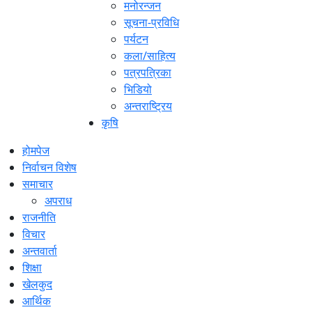
मनोरन्जन
सूचना-प्रविधि
पर्यटन
कला/साहित्य
पत्रपत्रिका
भिडियो
अन्तराष्ट्रिय
कृषि
होमपेज
निर्वाचन विशेष
समाचार
अपराध
राजनीति
विचार
अन्तवार्ता
शिक्षा
खेलकुद
आर्थिक