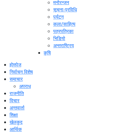
मनोरन्जन
सूचना-प्रविधि
पर्यटन
कला/साहित्य
पत्रपत्रिका
भिडियो
अन्तराष्ट्रिय
कृषि
होमपेज
निर्वाचन विशेष
समाचार
अपराध
राजनीति
विचार
अन्तवार्ता
शिक्षा
खेलकुद
आर्थिक