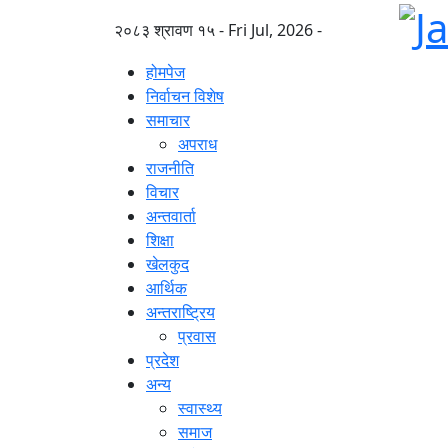
२०८३ श्रावण १५ - Fri Jul, 2026 -
होमपेज
निर्वाचन विशेष
समाचार
अपराध
राजनीति
विचार
अन्तवार्ता
शिक्षा
खेलकुद
आर्थिक
अन्तराष्ट्रिय
प्रवास
प्रदेश
अन्य
स्वास्थ्य
समाज