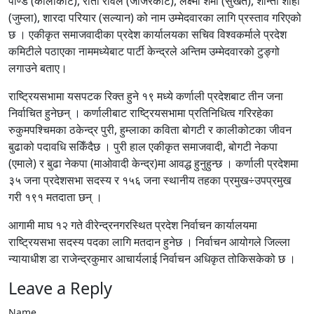
पाण्डे (कालीकोट), रीता रावल (जाजरकोट), लक्ष्मी शर्मा (सुर्खेत), शान्ता शाही
(जुम्ला), शारदा परियार (सल्यान) को नाम उम्मेदवारका लागि प्रस्ताव गरिएको
छ । एकीकृत समाजवादीका प्रदेश कार्यालयका सचिव विश्वकर्माले प्रदेश
कमिटीले पठाएका नाममध्येबाट पार्टी केन्द्रले अन्तिम उम्मेदवारको टुङ्गो
लगाउने बताए।
राष्ट्रियसभामा यसपटक रिक्त हुने १९ मध्ये कर्णाली प्रदेशबाट तीन जना
निर्वाचित हुनेछन् । कर्णालीबाट राष्ट्रियसभामा प्रतिनिधित्व गरिरहेका
रुकुमपश्चिमका ठकेन्द्र पुरी, हुम्लाका कविता बोगटी र कालीकोटका जीवन
बुढाको पदावधि सकिँदैछ । पुरी हाल एकीकृत समाजवादी, बोगटी नेकपा
(एमाले) र बुढा नेकपा (माओवादी केन्द्र)मा आवद्ध हुनुहुन्छ । कर्णाली प्रदेशमा
३५ जना प्रदेशसभा सदस्य र १५६ जना स्थानीय तहका प्रमुख÷उपप्रमुख
गरी १९१ मतदाता छन् ।
आगामी माघ १२ गते वीरेन्द्रनगरस्थित प्रदेश निर्वाचन कार्यालयमा
राष्ट्रियसभा सदस्य पदका लागि मतदान हुनेछ । निर्वाचन आयोगले जिल्ला
न्यायाधीश डा राजेन्द्रकुमार आचार्यलाई निर्वाचन अधिकृत तोकिसकेको छ ।
Leave a Reply
Name