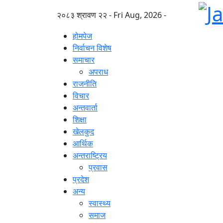
२०८३ श्रावण २२ - Fri Aug, 2026 -
होमपेज
निर्वाचन विशेष
समाचार
अपराध
राजनीति
विचार
अन्तवार्ता
शिक्षा
खेलकुद
आर्थिक
अन्तराष्ट्रिय
प्रवास
प्रदेश
अन्य
स्वास्थ्य
समाज