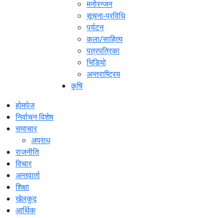
मनोरन्जन
सूचना-प्रविधि
पर्यटन
कला/साहित्य
पत्रपत्रिका
भिडियो
अन्तराष्ट्रिय
कृषि
होमपेज
निर्वाचन विशेष
समाचार
अपराध
राजनीति
विचार
अन्तवार्ता
शिक्षा
खेलकुद
आर्थिक