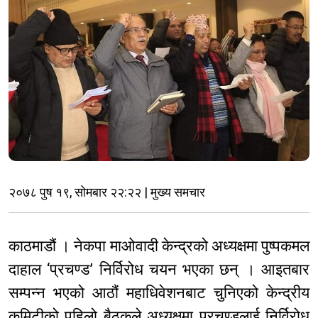
२०७८ पुष १९, सोमबार २२:२२ | मुख्य समचार
काठमाडौं । नेकपा माओवादी केन्द्रको अध्यक्षमा पुष्पकमल
दाहाल ‘प्रचण्ड’ निर्विरोध चयन भएका छन् । आइतबार
सम्पन्न भएको आठौं महाधिवेशनबाट चुनिएको केन्द्रीय
कमिटीको पहिलो बैठकले अध्यक्षमा प्रचण्डलाई निर्विरोध