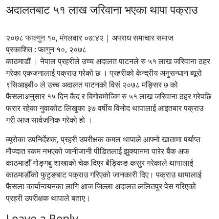
अदालतबाट ५१ लाख जरिवाना भएका थापा पक्राउ
२०७८ फाल्गुन १०, मंगलवार ०७:४२ | अपराध समाचार समाज
प्रकाशित : फागुन १०, २०७८
काठमाडौं । नेपाल प्रहरीले उच्च अदालत पाटनले रु ५१ लाख जरिवाना ठहर
गरेका एकजनालाई पक्राउ गरेको छ । प्रहरीको केन्द्रीय अनुसन्धान ब्यूरो
९सिआइबी० ले उच्च अदालत पाटनको विसं २०७८ मङ्सिर ७ को
फैसलाअनुसार १५ दिन कैद र बिगोबमोजिम रु ५१ लाख जरिवाना ठहर गरेपछि
फरार रहेका नुवाकोट लिखुका ३७ वर्षीय विनोद थापालाई आइतबार पक्राउ
गरी आज सार्वजनिक गरेको हो ।
ब्यूरोका उपनिर्देशक, प्रहरी उपरीक्षक कमल थापाले आफ्नो खातामा पर्याप्त
मौज्दात रकम नभएको जानीजानी पीडितलाई झुक्यानमा पारेर बैंक अफ
काठमाडौँ गोङ्गबु शाखाको चेक दिएर बैङ्किङ कसुर गरेकाले थापालाई
काठमाडौँको फुटुङबाट पक्राउ गरिएको जानकारी दिए। पक्राउ थापालाई
फैसला कार्यान्वयनका लागि आज जिल्ला अदालत ललितपुर पेस गरिएको
प्रहरी उपरीक्षक थापाले बताए।
Leave a Reply