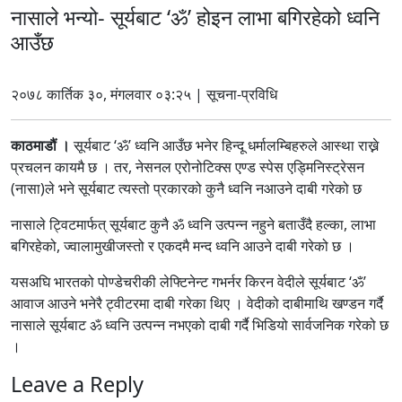
नासाले भन्यो- सूर्यबाट ‘ॐ’ होइन लाभा बगिरहेको ध्वनि
आउँछ
२०७८ कार्तिक ३०, मंगलवार ०३:२५ | सूचना-प्रविधि
काठमाडौं ।
सूर्यबाट ‘ॐ’ ध्वनि आउँछ भनेर हिन्दू धर्मालम्बिहरुले आस्था राख्ने
प्रचलन कायमै छ । तर, नेसनल एरोनोटिक्स एण्ड स्पेस एड्मिनिस्ट्रेसन
(नासा)ले भने सूर्यबाट त्यस्तो प्रकारको कुनै ध्वनि नआउने दाबी गरेको छ
नासाले ट्विटमार्फत् सूर्यबाट कुनै ॐ ध्वनि उत्पन्न नहुने बताउँदै हल्का, लाभा
बगिरहेको, ज्वालामुखीजस्तो र एकदमै मन्द ध्वनि आउने दाबी गरेको छ ।
यसअघि भारतको पोण्डेचरीकी लेफ्टिनेन्ट गभर्नर किरन वेदीले सूर्यबाट ‘ॐ’
आवाज आउने भनेरै ट्वीटरमा दाबी गरेका थिए । वेदीको दाबीमाथि खण्डन गर्दै
नासाले सूर्यबाट ॐ ध्वनि उत्पन्न नभएको दाबी गर्दै भिडियो सार्वजनिक गरेको छ
।
Leave a Reply