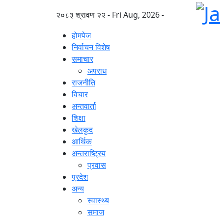
२०८३ श्रावण २२ - Fri Aug, 2026 -
होमपेज
निर्वाचन विशेष
समाचार
अपराध
राजनीति
विचार
अन्तवार्ता
शिक्षा
खेलकुद
आर्थिक
अन्तराष्ट्रिय
प्रवास
प्रदेश
अन्य
स्वास्थ्य
समाज