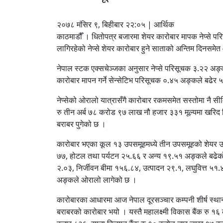
२०७८ मंसिर ९, बिहीबार २२:०५ | आर्थिक
काठमाडौँ । धितोपत्र बजारमा शेयर कारोबार मापक नेप्स
लागिरहेको नेप्से शेयर कारोबार हुने साताको अन्तिम दिनसमे
नेपाल स्टक एक्सचेञ्जका अनुसार नेप्से परिसूचक ३.२२ अङ्
कारोबार मापन गर्ने सेन्सेटिभ परिसूचक ०.४५ अङ्कले बढेर 
नेप्सेको ओरालो यात्रासँगै कारोबार रकमसमेत सस्तोमा नै
रु तीन अर्ब ७८ करोड ९७ लाख नौ हजार ३३१ मूल्यमा खरिद ब
बराबर पुगेको छ ।
कारोबार भएका कूल १३ उपसमूहमध्ये तीन उपसमूहको शेयर उ
७७, होटल तथा पर्यटन २५.६६ र अन्य १९.५१ अङ्कले बढेको 
२.०३, निर्जीवन बीमा १५६.८४, उत्पादन २९.१, लघुवित्त 
अङ्कले ओरालो लागेको छ ।
कारोबारका आधारमा आज नेपाल दूरसञ्चार कम्पनी शीर्ष स्
बराबरको कारोबार भयो । यस्तै महालक्ष्मी विकास बैंक र