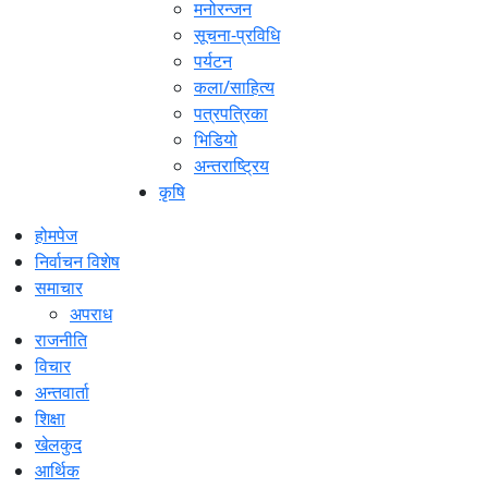
मनोरन्जन
सूचना-प्रविधि
पर्यटन
कला/साहित्य
पत्रपत्रिका
भिडियो
अन्तराष्ट्रिय
कृषि
होमपेज
निर्वाचन विशेष
समाचार
अपराध
राजनीति
विचार
अन्तवार्ता
शिक्षा
खेलकुद
आर्थिक