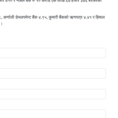
जार ७१० र नबिल बैंक रु १० करोड एक लाख ६७ हजार ३७६ बराबरको
८, कर्णाली डेभलपमेन्ट बैंक ४.९५, कुमारी बैंकको ऋणपत्र ४.४१ र हिमाल
 ।