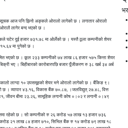
भर्
े परिसूचक आज पनि झिनो अङ्कले ओरालो लागेको छ । लगातार ओरालो
त ओरालै लागेर बन्द भएको छ ।
कले घटेर दुई हजार ७३१.७८ मा ओर्लेको छ । यस्तै ठूला कम्पनीको शेयर
५१५.६४ मा पुगेको छ ।
 सीमित भएको छ । कूल २३३ कम्पनीको ७४ लाख ८६ हजार ५७५ कित्ता शेयर
िक्री भए । बिहीबारको कारोबारपछि बजार पूँजीकरण रु ३८ खर्ब ३४ अर्ब
कालो लाग्दा १० उपसमूहको शेयर भने ओरालो लागेको छ । बैंकिङ ९।
छ । व्यापार ४३.१६, विकास बैंक ७०.८७, ।जलविद्युत् २७.४८, वित्त
५१.४१, जीवन बीमा २३.२६, सामूहिक लगानी कोष ०।०२ र लगानी ०।४९
थानमा रहेको छ । सो कम्पनीको रु २६ करोड ५७ लाख १३ हजार ७३६
ु १६ करोड २१ लाख ८४ हजार ७१०, सिभिल बैंक रु १४ करोड ७९ लाख १८