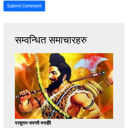
सम्वन्धित समाचारहरु
परशुराम जयन्ती मनाइँदै