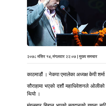
२०७८ मंसिर १४, मंगलवार २२:०७ | मुख्य समचार
काठमाडौं । नेकपा एमालेका अध्यक्ष केपी श
सौराहामा भएको दशौं महाधिवेशनले ओलीको न
थियो ।
मंगलबार बिहान भएको मतदानको गणना सकिए