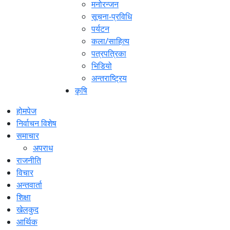
मनोरन्जन
सूचना-प्रविधि
पर्यटन
कला/साहित्य
पत्रपत्रिका
भिडियो
अन्तराष्ट्रिय
कृषि
होमपेज
निर्वाचन विशेष
समाचार
अपराध
राजनीति
विचार
अन्तवार्ता
शिक्षा
खेलकुद
आर्थिक