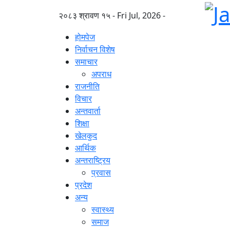
२०८३ श्रावण १५ - Fri Jul, 2026 -
होमपेज
निर्वाचन विशेष
समाचार
अपराध
राजनीति
विचार
अन्तवार्ता
शिक्षा
खेलकुद
आर्थिक
अन्तराष्ट्रिय
प्रवास
प्रदेश
अन्य
स्वास्थ्य
समाज