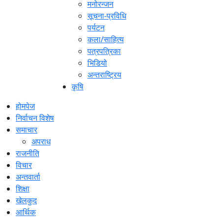
मनोरन्जन
सूचना-प्रविधि
पर्यटन
कला/साहित्य
पत्रपत्रिका
भिडियो
अन्तराष्ट्रिय
कृषि
होमपेज
निर्वाचन विशेष
समाचार
अपराध
राजनीति
विचार
अन्तवार्ता
शिक्षा
खेलकुद
आर्थिक