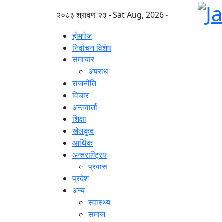
२०८३ श्रावण २३ - Sat Aug, 2026 -
होमपेज
निर्वाचन विशेष
समाचार
अपराध
राजनीति
विचार
अन्तवार्ता
शिक्षा
खेलकुद
आर्थिक
अन्तराष्ट्रिय
प्रवास
प्रदेश
अन्य
स्वास्थ्य
समाज