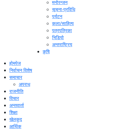
मनोरन्जन
सूचना-प्रविधि
पर्यटन
कला/साहित्य
पत्रपत्रिका
भिडियो
अन्तराष्ट्रिय
कृषि
होमपेज
निर्वाचन विशेष
समाचार
अपराध
राजनीति
विचार
अन्तवार्ता
शिक्षा
खेलकुद
आर्थिक