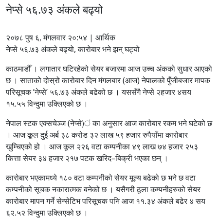
नेप्से ५६.७३ अंकले बढ्यो
२०७८ पुष ६, मंगलवार २०:५४ | आर्थिक
नेप्से ५६.७३ अंकले बढ्यो, कारोबार भने झन् घट्यो
काठमाडौँ । लगातार घटिरहेको सेयर बजारमा आज उच्च अंकको सुधार आएको
छ । साताको दोस्रो कारोबार दिन मंगलबार (आज) नेपालको पुँजीबजार मापक
परिसूचक ’नेप्से’ ५६.७३ अंकले बढेको छ । यससँगै नेप्से २हजार ४सय
१५.५५ विन्दुमा उक्लिएको छ ।
नेपाल स्टक एक्सचेञ्ज (नेप्से)ं का अनुसार आज कारोबार रकम भने घटेको छ
। आज कूल दुई अर्ब ३८ करोड ३२ लाख ५९ हजार रुपैयाँमा कारोबार
खुम्चिएको हो । आज कूल २२६ वटा कम्पनीका ४९ लाख ७४ हजार २५३
कित्ता सेयर ३४ हजार २१७ पटक खरिद–बिक्री भएका छन् ।
कारोबार भएकामध्ये १८० वटा कम्पनीको सेयर मूल्य बढेको छ भने छ वटा
कम्पनीको सूचक नकारात्मक बनेको छ । यसैगरी ठूला कम्पनीहरुको सेयर
कारोबार मापन गर्ने सेन्सेटिभ परिसूचक पनि आज ११.३४ अंकले बढेर ४ सय
६२.५२ विन्दुमा उक्लिएको छ ।