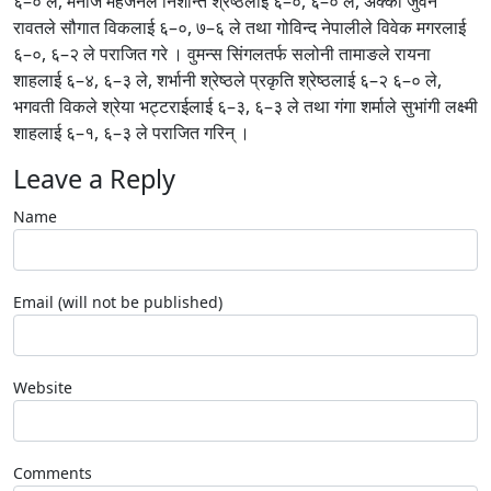
६–० ले, मनोज महर्जनले निशान्त श्रेष्ठलाई ६–०, ६–० ले, अक्की जुवेन
रावतले सौगात विकलाई ६–०, ७–६ ले तथा गोविन्द नेपालीले विवेक मगरलाई
६–०, ६–२ ले पराजित गरे । वुमन्स सिंगलतर्फ सलोनी तामाङले रायना
शाहलाई ६–४, ६–३ ले, शर्भानी श्रेष्ठले प्रकृति श्रेष्ठलाई ६–२ ६–० ले,
भगवती विकले श्रेया भट्टराईलाई ६–३, ६–३ ले तथा गंगा शर्माले सुभांगी लक्ष्मी
शाहलाई ६–१, ६–३ ले पराजित गरिन् ।
Leave a Reply
Name
Email (will not be published)
Website
Comments