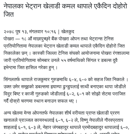
नेपालका भेट्रान खेलाडी कमल थापाले एकैदिन दोहोरो
जित
२०७८ पुष १३, मंगलवार १०:१६ | खेलकुद
पोखरा — १८ औं माछापुच्छ्रे बैंक पोखरा ओपन तथा भेट्रान्स टेनिस
प्रतियोगितामा नेपालका भेट्रान खेलाडी कमल थापाले एकैदिन दोहोरो जित
निकालेका छन् । कास्की जिल्ला टेनिस संघको आयोजनामा पोखरा रंगशालामा
जारी प्रतियोगितामा सोमबार उनले ५५ वर्षमाथिको सिंगल र डबल्स दुवै
इभेन्टमा जित हासिल गरेका हुन् ।
सिंगलतर्फ थापाले राजकुमार गुरुङमाथि ६–४, ६–० को सहज जित निकाले ।
उक्त उमेर समूहको डबल्समा झ्याम्पा ढुन्डुपलाई साथी बनाएका थापा जोडीले
विदुर बिष्ट र काजी गुरुङको जोडीलाई ६–२, ६–१ को सोझो सेटमा पराजित
गर्दै दोस्रो चरणमा स्थान बनाउन सफल भए ।
अन्य खेलमा मेन्स ओपनतर्फ नेपालका शीर्ष वरीयता प्राप्त खेलाडी प्ररण
खनालले प्राञ्जल कायस्थलाई ६–१, ६–२ ले, विष्णु नेपालीले गौरवप्रताप
शाहलाई ६–१, ६–३ ले, नेहार जंगबहादुर थापाले प्रमोदबहादुर थापालाई ६–०,