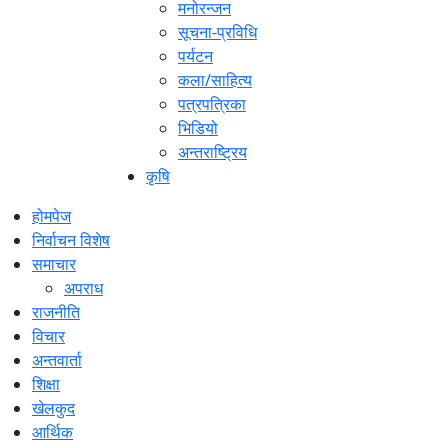
मनोरन्जन
सूचना-प्रविधि
पर्यटन
कला/साहित्य
पत्रपत्रिका
भिडियो
अन्तराष्ट्रिय
कृषि
होमपेज
निर्वाचन विशेष
समाचार
अपराध
राजनीति
विचार
अन्तवार्ता
शिक्षा
खेलकुद
आर्थिक