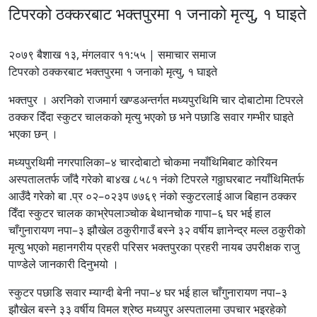
टिपरको ठक्करबाट भक्तपुरमा १ जनाको मृत्यु, १ घाइते
२०७९ बैशाख १३, मंगलवार ११:५५ | समाचार समाज
टिपरको ठक्करबाट भक्तपुरमा १ जनाको मृत्यु, १ घाइते
भक्तपुर । अरनिको राजमार्ग खण्डअन्तर्गत मध्यपुरथिमि चार दोबाटोमा टिपरले
ठक्कर दिँदा स्कुटर चालकको मृत्यु भएको छ भने पछाडि सवार गम्भीर घाइते
भएका छन् ।
मध्यपुरथिमी नगरपालिका–४ चारदोबाटो चोकमा नयाँथिमिबाट कोरियन
अस्पतालतर्फ जाँदै गरेको बा४ख ८५८१ नंको टिपरले गठ्ठाघरबाट नयाँथिमितर्फ
आउँदै गरेको बा .प्र ०२–०२३प ७७६९ नंको स्कुटरलाई आज बिहान ठक्कर
दिँदा स्कुटर चालक काभ्रेपलाञ्चोक बेथानचोक गापा–६ घर भई हाल
चाँगुनारायण नपा–३ झौखेल ठकुरीगाउँ बस्ने ३२ वर्षीय ज्ञानेन्द्र मल्ल ठकुरीको
मृत्यु भएको महानगरीय प्रहरी परिसर भक्तपुरका प्रहरी नायब उपरीक्षक राजु
पाण्डेले जानकारी दिनुभयो ।
स्कुटर पछाडि सवार म्याग्दी बेनी नपा–४ घर भई हाल चाँगुनारायण नपा–३
झौखेल बस्ने ३३ वर्षीय विमल श्रेष्ठ मध्यपुर अस्पतालमा उपचार भइरहेको