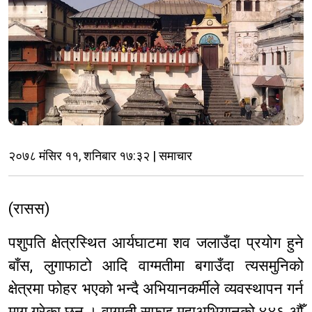
२०७८ मंसिर ११, शनिबार १७:३२ | समाचार
(रासस)
पशुपति क्षेत्रस्थित आर्यघाटमा शव जलाउँदा प्रयोग हुने
बाँस, लुगाफाटो आदि वाग्मतीमा बगाउँदा त्यसमुनिको
क्षेत्रमा फोहर भएको भन्दै अभियानकर्मीले व्यवस्थापन गर्न
माग गरेका छन् । वाग्मती सफाइ महाअभियानको ४४६ औँ