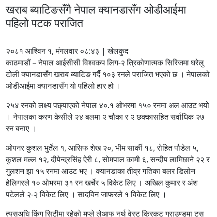
खराब ब्याटिङसँगै नेपाल क्यानडासँग ओडीआईमा
पहिलो पटक पराजित
२०८१ आश्विन १, मंगलवार ०८:४३ | खेलकुद
काठमाडौं – नेपाल आईसीसी विश्वकप लिग-२ त्रिकोणात्मक सिरिजमा घरेलु
टोली क्यानडासँग खराब ब्याटिङ गर्दै १०३ रनले पराजित भएको छ । नेपालको
ओडीआईमा क्यानडासँग यो पहिलो हार हो ।
२५४ रनको लक्ष्य पछ्याएको नेपाल ४०.१ ओभरमा १५० रनमा अल आउट भयो
। नेपालका करण केसीले २४ बलमा २ चौका र २ छक्कासहित सर्वाधिक २७
रन बनाए ।
ओपनर कुशल भुर्तेल १, आसिफ शेख २०, भीम सार्की १८, रोहित पौडेल ५,
कुशल मल्ल १२, दीपेन्द्रसिंह ऐरी ८, सोमपाल कामी ६, सन्दीप लामिछाने २२ र
गुलशन झा १५ रनमा आउट भए । क्यानडाका तीव्र गतिका बलर डिलोन
हेलिगरले १० ओभरमा ३१ रन खर्चेर ५ विकेट लिए । अखिल कुमार र अंश
पटेलले २-२ विकेट लिए । सादविन जाफरले १ विकेट लिए ।
त्यसअघि किंग सिटीमा रहेको मप्ले लेआफ नर्थ वेस्ट क्रिकट ग्राउण्डमा टस