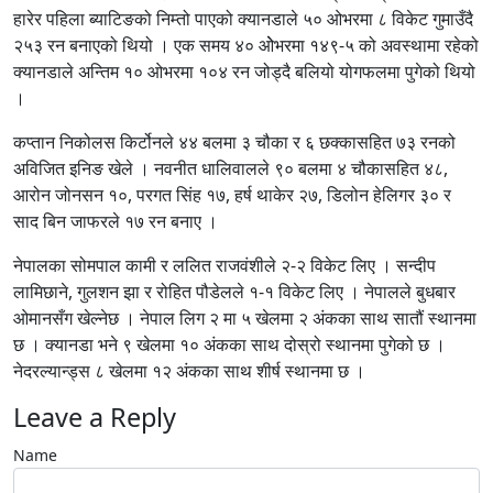
हारेर पहिला ब्याटिङको निम्तो पाएको क्यानडाले ५० ओभरमा ८ विकेट गुमाउँदै
२५३ रन बनाएको थियो । एक समय ४० ओेभरमा १४९-५ को अवस्थामा रहेको
क्यानडाले अन्तिम १० ओभरमा १०४ रन जोड्दै बलियो योगफलमा पुगेको थियो
।
कप्तान निकोलस किर्टोनले ४४ बलमा ३ चौका र ६ छक्कासहित ७३ रनको
अविजित इनिङ खेले । नवनीत धालिवालले ९० बलमा ४ चौकासहित ४८,
आरोन जोनसन १०, परगत सिंह १७, हर्ष थाकेर २७, डिलोन हेलिगर ३० र
साद बिन जाफरले १७ रन बनाए ।
नेपालका सोमपाल कामी र ललित राजवंशीले २-२ विकेट लिए । सन्दीप
लामिछाने, गुलशन झा र रोहित पौडेलले १-१ विकेट लिए । नेपालले बुधबार
ओमानसँग खेल्नेछ । नेपाल लिग २ मा ५ खेलमा २ अंकका साथ सातौं स्थानमा
छ । क्यानडा भने ९ खेलमा १० अंकका साथ दोस्रो स्थानमा पुगेको छ ।
नेदरल्यान्ड्स ८ खेलमा १२ अंकका साथ शीर्ष स्थानमा छ ।
Leave a Reply
Name