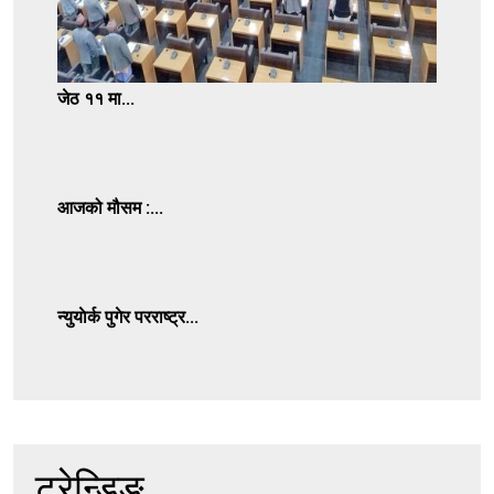
जेठ ११ मा...
आजको मौसम :...
न्युयाेर्क पुगेर परराष्ट्र...
ट्रेन्डिङ